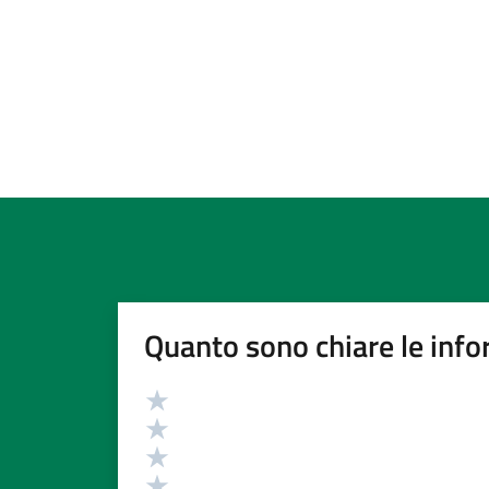
Quanto sono chiare le info
Valutazione
Valuta 5 stelle su 5
Valuta 4 stelle su 5
Valuta 3 stelle su 5
Valuta 2 stelle su 5