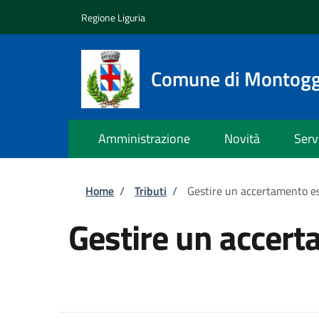
Salta al contenuto principale
Skip to footer content
Regione Liguria
Comune di Montogg
Amministrazione
Novità
Serv
Briciole di pane
Home
/
Tributi
/
Gestire un accertamento e
Gestire un accer