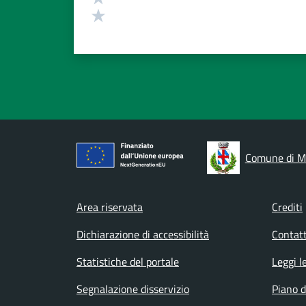
Valuta 1 stelle su 5
Comune di M
Footer menu
Area riservata
Crediti
Dichiarazione di accessibilità
Contatt
Statistiche del portale
Leggi l
Segnalazione disservizio
Piano d