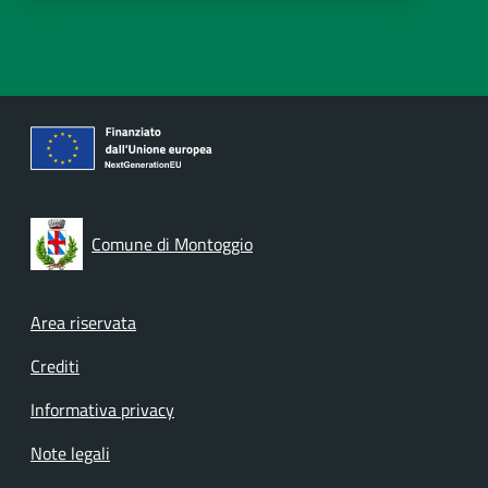
Comune di Montoggio
Footer menu
Area riservata
Crediti
Informativa privacy
Note legali