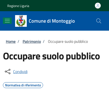
Salta al contenuto principale
Skip to footer content
Regione Liguria
Comune di Montoggio
Briciole di pane
Home
/
Patrimonio
/
Occupare suolo pubblico
Occupare suolo pubblico
Condividi
Normativa di riferimento