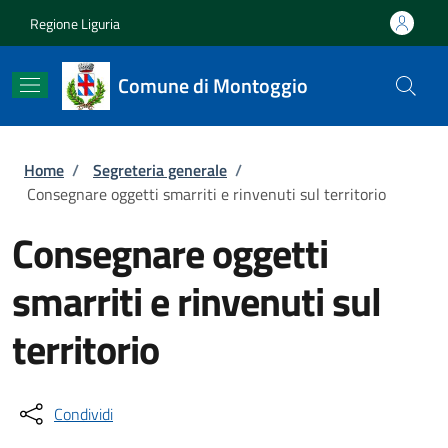
Salta al contenuto principale
Skip to footer content
Regione Liguria
Comune di Montoggio
Briciole di pane
Home
/
Segreteria generale
/
Consegnare oggetti smarriti e rinvenuti sul territorio
Consegnare oggetti
smarriti e rinvenuti sul
territorio
Condividi