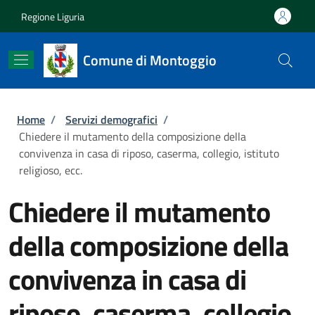
Salta al contenuto principale
Skip to footer content
Regione Liguria
Comune di Montoggio
Briciole di pane
Home
/
Servizi demografici
/
Chiedere il mutamento della composizione della
convivenza in casa di riposo, caserma, collegio, istituto
religioso, ecc.
Chiedere il mutamento
della composizione della
convivenza in casa di
riposo, caserma, collegio,