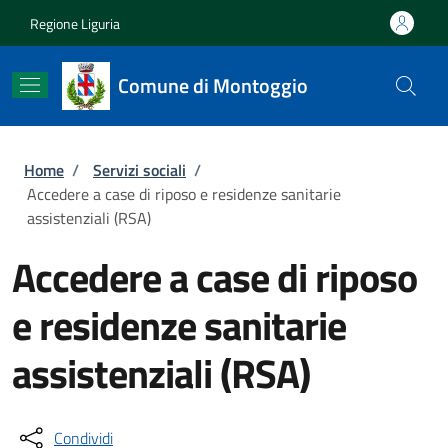
Salta al contenuto principale
Skip to footer content
Regione Liguria
Comune di Montoggio
Briciole di pane
Home
/
Servizi sociali
/
Accedere a case di riposo e residenze sanitarie
assistenziali (RSA)
Accedere a case di riposo
e residenze sanitarie
assistenziali (RSA)
Condividi