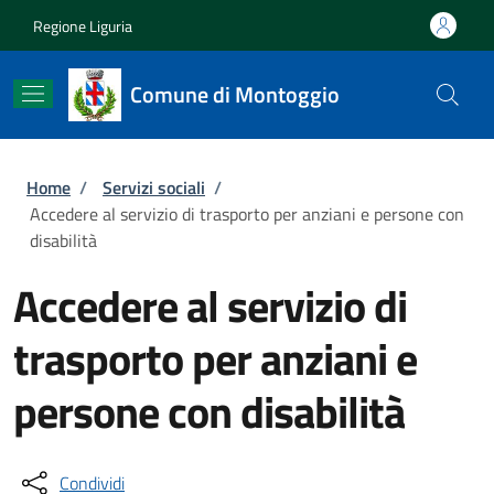
Salta al contenuto principale
Skip to footer content
Regione Liguria
Comune di Montoggio
Briciole di pane
Home
/
Servizi sociali
/
Accedere al servizio di trasporto per anziani e persone con
disabilità
Accedere al servizio di
trasporto per anziani e
persone con disabilità
Condividi