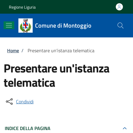
Salta al contenuto principale
Skip to footer content
Regione Liguria
Comune di Montoggio
Briciole di pane
Home
/
Presentare un'istanza telematica
Presentare un'istanza
telematica
Condividi
INDICE DELLA PAGINA