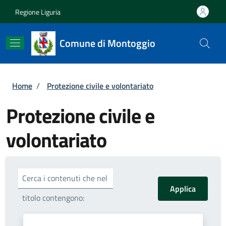
Salta al contenuto principale
Skip to footer content
Regione Liguria
Comune di Montoggio
Briciole di pane
Home
/
Protezione civile e volontariato
Protezione civile e
volontariato
Cerca i contenuti che nel
titolo contengono: