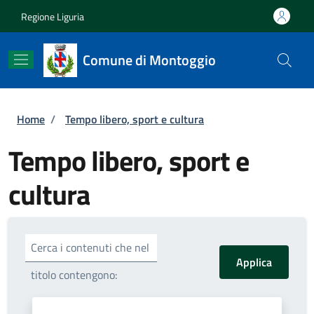
Salta al contenuto principale
Skip to footer content
Regione Liguria
Comune di Montoggio
Briciole di pane
Home
/
Tempo libero, sport e cultura
Tempo libero, sport e
cultura
Cerca i contenuti che nel
titolo contengono: