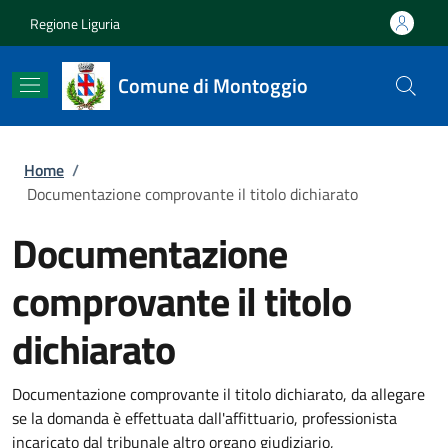
Salta al contenuto principale
Skip to footer content
Regione Liguria
Comune di Montoggio
Briciole di pane
Home
/
Documentazione comprovante il titolo dichiarato
Documentazione
comprovante il titolo
dichiarato
Documentazione comprovante il titolo dichiarato, da allegare
se la domanda è effettuata dall'affittuario, professionista
incaricato dal tribunale altro organo giudiziario,