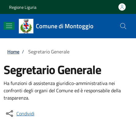
Salta al contenuto principale
Skip to footer content
Regione Liguria
Comune di Montoggio
Briciole di pane
Home
/
Segretario Generale
Segretario Generale
Ha funzioni di assistenza giuridico-amministrativa nei
confronti degli organi del Comune ed è responsabile della
trasparenza.
Condividi