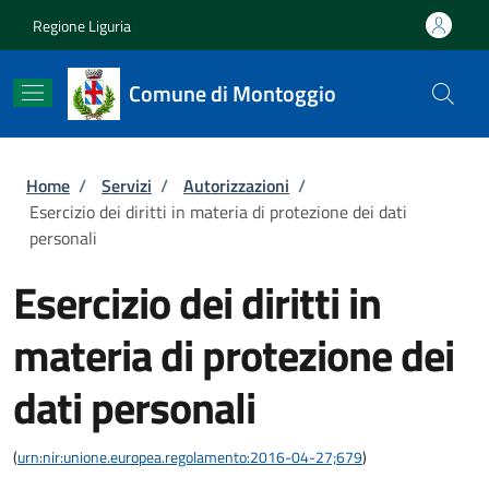
Salta al contenuto principale
Skip to footer content
Regione Liguria
Comune di Montoggio
Briciole di pane
Home
/
Servizi
/
Autorizzazioni
/
Esercizio dei diritti in materia di protezione dei dati
personali
Esercizio dei diritti in
materia di protezione dei
dati personali
(
urn:nir:unione.europea.regolamento:2016-04-27;679
)