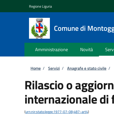
Salta al contenuto principale
Skip to footer content
Regione Liguria
Comune di Montogg
Amministrazione
Novità
Serv
Briciole di pane
Home
/
Servizi
/
Anagrafe e stato civile
/
Rilascio o aggior
internazionale di 
(
urn:nir:stato:legge:1977-07-08;487~art4
)