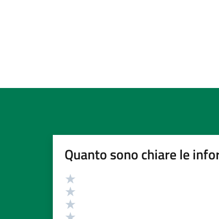
Quanto sono chiare le info
Valutazione
Valuta 5 stelle su 5
Valuta 4 stelle su 5
Valuta 3 stelle su 5
Valuta 2 stelle su 5