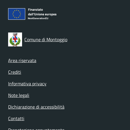
Comune di Montoggio
Footer menu
Area riservata
Crediti
Informativa privacy
Note legali
Dichiarazione di accessibilità
Contatti
Prenotazione appuntamento