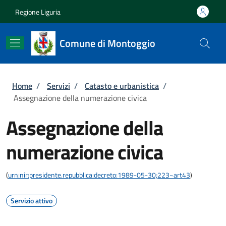
Salta al contenuto principale
Skip to footer content
Regione Liguria
Comune di Montoggio
Briciole di pane
Home
/
Servizi
/
Catasto e urbanistica
/
Assegnazione della numerazione civica
Assegnazione della
numerazione civica
(
urn:nir:presidente.repubblica:decreto:1989-05-30;223~art43
)
Servizio attivo