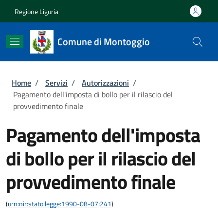
Salta al contenuto principale
Skip to footer content
Regione Liguria
Comune di Montoggio
Briciole di pane
Home
/
Servizi
/
Autorizzazioni
/
Pagamento dell'imposta di bollo per il rilascio del
provvedimento finale
Pagamento dell'imposta
di bollo per il rilascio del
provvedimento finale
(
urn:nir:stato:legge:1990-08-07;241
)