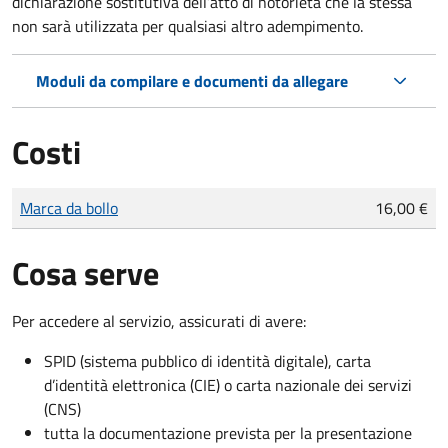
dichiarazione sostitutiva dell’atto di notorietà che la stessa
non sarà utilizzata per qualsiasi altro adempimento.
Moduli da compilare e documenti da allegare
Costi
Tipo di pagamento
Importo
Marca da bollo
16,00 €
Cosa serve
Per accedere al servizio, assicurati di avere:
SPID (sistema pubblico di identità digitale), carta
d’identità elettronica (CIE) o carta nazionale dei servizi
(CNS)
tutta la documentazione prevista per la presentazione