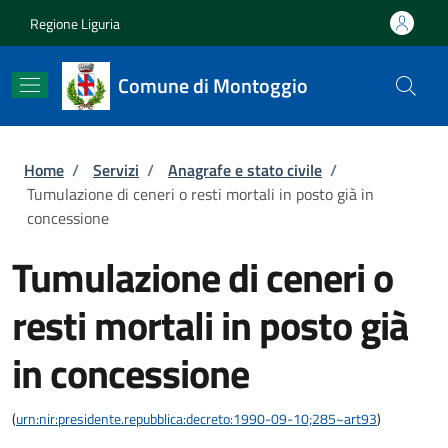
Salta al contenuto principale
Skip to footer content
Regione Liguria
Comune di Montoggio
Briciole di pane
Home
/
Servizi
/
Anagrafe e stato civile
/
Tumulazione di ceneri o resti mortali in posto già in
concessione
Tumulazione di ceneri o
resti mortali in posto già
in concessione
(
urn:nir:presidente.repubblica:decreto:1990-09-10;285~art93
)